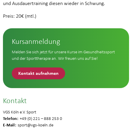
und Ausdauertraining diesen wieder in Schwung.
Preis: 20€ (mtl.)
Kursanmeldung
Melden Sie sich jetzt für unsere Kurse im Gesundheitssport
und der Sporttherapie an. Wir freuen uns auf Sie!
Kontakt aufnehmen
Kontakt
VGS Köln e.V. Sport
Telefon
+49 (0) 221 – 888 253 0
E-Mail
sport
@vgs-koeln.de