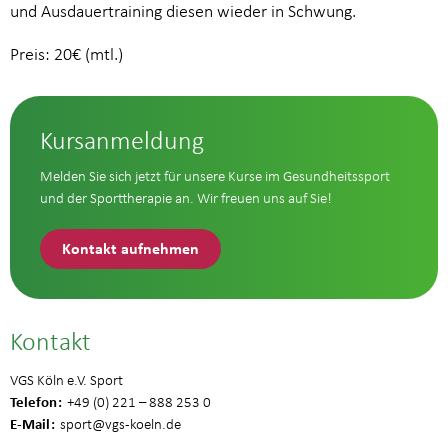
und Ausdauertraining diesen wieder in Schwung.
Preis: 20€ (mtl.)
Kursanmeldung
Melden Sie sich jetzt für unsere Kurse im Gesundheitssport
und der Sporttherapie an. Wir freuen uns auf Sie!
Kontakt aufnehmen
Kontakt
VGS Köln e.V. Sport
Telefon
+49 (0) 221 – 888 253 0
E-Mail
sport
@vgs-koeln.de