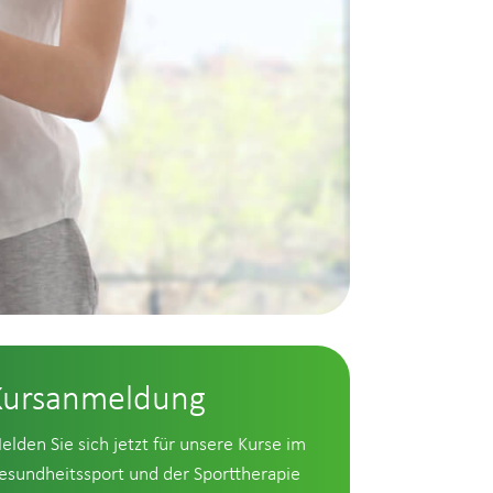
Kursanmeldung
elden Sie sich jetzt für unsere Kurse im
esundheitssport und der Sporttherapie